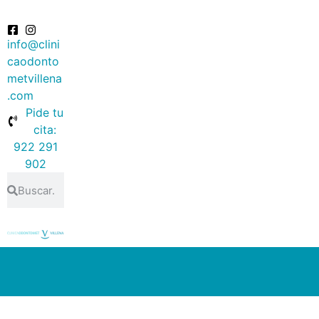
info@clini
caodonto
metvillena
.com
Pide tu
cita:
922 291
902
Equipo
Clínicas