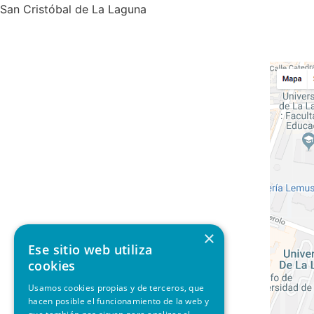
San Cristóbal de La Laguna
922 25 52 34
info@clinicaodontometvillena.com
×
Ese sitio web utiliza
cookies
Usamos cookies propias y de terceros, que
hacen posible el funcionamiento de la web y